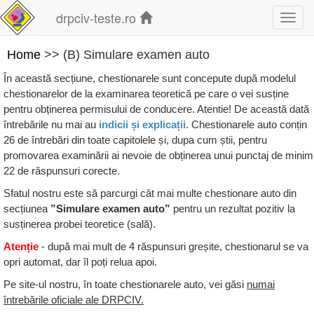
drpciv-teste.ro
Toggl
navig
Home
>> (B) Simulare examen auto
În această secțiune, chestionarele sunt concepute după modelul
chestionarelor de la examinarea teoretică pe care o vei susține
pentru obținerea permisului de conducere. Atentie! De această dată
întrebările nu mai au
indicii și explicații
. Chestionarele auto conțin
26 de întrebări din toate capitolele și, dupa cum știi, pentru
promovarea examinării ai nevoie de obținerea unui punctaj de minim
22 de răspunsuri corecte.
Sfatul nostru este să parcurgi cât mai multe chestionare auto din
secțiunea
”Simulare examen auto”
pentru un rezultat pozitiv la
susținerea probei teoretice (sală).
Atenție
- după mai mult de 4 răspunsuri greșite, chestionarul se va
opri automat, dar îl poți relua apoi.
Pe site-ul nostru, în toate chestionarele auto, vei găsi
numai
întrebările oficiale ale DRPCIV.