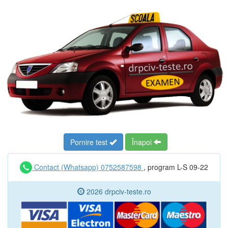
Pornire test
Înapoi
Contact (Whatsapp) 0752587598
, program L-S 09-22
2026 drpciv-teste.ro