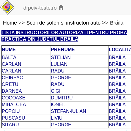
drpciv-teste.ro
Home
>>
Școli de șoferi și instructori auto
>> Brăila
LISTA INSTRUCTORILOR AUTORIZAȚI PENTRU PROBA
PRACTICĂ DIN JUDEȚUL BRĂILA
NUME
PRENUME
LOCALIT
BALTA
STELIAN
BRĂILA
CARLAN
LULIAN
BRĂILA
CARLAN
RADU
BRĂILA
CHIRPAC
GEORGEL
BRĂILA
CRETU
RADU
BRĂILA
DARNEA
GIGI
BRĂILA
GOGOASE
DUMITRU
BRĂILA
MIHALCEA
IONEL
BRĂILA
POPOIU
STEFAN-IULIAN
BRĂILA
PUSCASU
LIVIU
BRĂILA
SITARU
GEORGE
BRĂILA