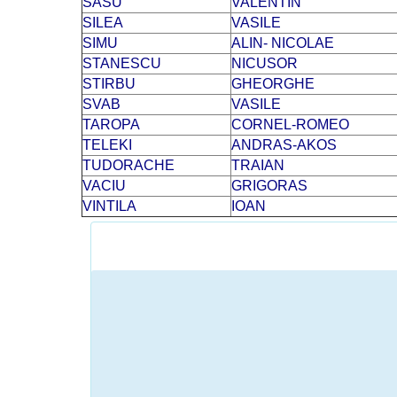
SASU
VALENTIN
SILEA
VASILE
SIMU
ALIN- NICOLAE
STANESCU
NICUSOR
STIRBU
GHEORGHE
SVAB
VASILE
TAROPA
CORNEL-ROMEO
TELEKI
ANDRAS-AKOS
TUDORACHE
TRAIAN
VACIU
GRIGORAS
VINTILA
IOAN