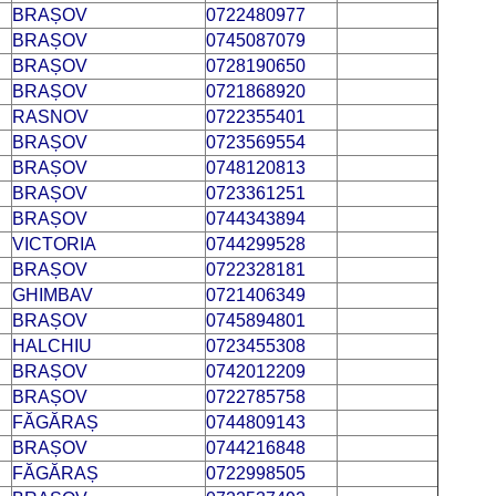
BRAȘOV
0722480977
BRAȘOV
0745087079
BRAȘOV
0728190650
BRAȘOV
0721868920
RASNOV
0722355401
BRAȘOV
0723569554
BRAȘOV
0748120813
BRAȘOV
0723361251
BRAȘOV
0744343894
VICTORIA
0744299528
BRAȘOV
0722328181
GHIMBAV
0721406349
BRAȘOV
0745894801
HALCHIU
0723455308
BRAȘOV
0742012209
BRAȘOV
0722785758
FĂGĂRAȘ
0744809143
BRAȘOV
0744216848
FĂGĂRAȘ
0722998505