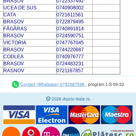
BRAȘOV
0722537492
UCEA DE SUS
0740908002
CATA
0721611561
BRAȘOV
0722879495
FĂGĂRAȘ
0740891814
BRAȘOV
0724590751
VICTORIA
0747767045
BRAȘOV
0744220687
CODLEA
0740976777
BRAȘOV
0724483231
RASNOV
0721167857
Contact (Whatsapp) 0752587598
, program L-S 09-22
2026 drpciv-teste.ro