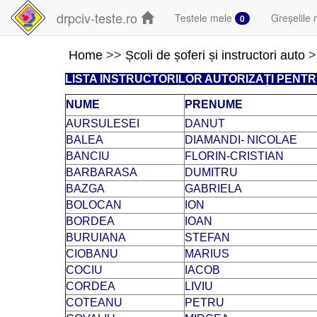
drpciv-teste.ro
Testele mele
Greșelile 
0
Home
>>
Școli de șoferi și instructori auto
>
LISTA INSTRUCTORILOR AUTORIZAȚI PENT
NUME
PRENUME
AURSULESEI
DANUT
BALEA
DIAMANDI- NICOLAE
BANCIU
FLORIN-CRISTIAN
BARBARASA
DUMITRU
BAZGA
GABRIELA
BOLOCAN
ION
BORDEA
IOAN
BURUIANA
STEFAN
CIOBANU
MARIUS
COCIU
IACOB
CORDEA
LIVIU
COTEANU
PETRU