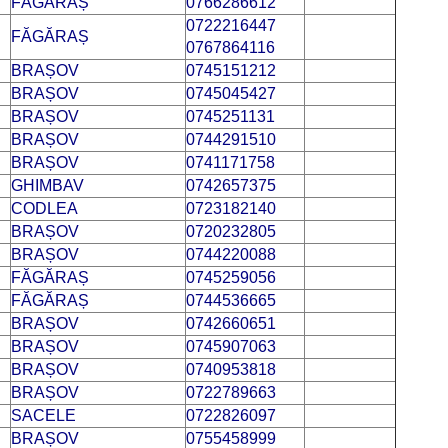
FĂGĂRAȘ
0766286612
0722216447
FĂGĂRAȘ
0767864116
BRAȘOV
0745151212
BRAȘOV
0745045427
BRAȘOV
0745251131
BRAȘOV
0744291510
BRAȘOV
0741171758
GHIMBAV
0742657375
CODLEA
0723182140
BRAȘOV
0720232805
BRAȘOV
0744220088
FĂGĂRAȘ
0745259056
FĂGĂRAȘ
0744536665
BRAȘOV
0742660651
BRAȘOV
0745907063
BRAȘOV
0740953818
BRAȘOV
0722789663
SACELE
0722826097
BRAȘOV
0755458999