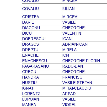
COVALIU
MIRCEA
COVALIU
IULIAN
CRISTEA
MIRCEA
DARIE
VASILE
DIACONU
GHEORGHE
DICU
VALENTIN
DOBRESCU
IOAN
DRAGOS
ADRIAN-IOAN
DREPTU
MIRELA
ENACHE
ION
ENACHESCU
GHEORGHE-FLORIN
FAGARASANU
RADU-DAN
GRECU
GHEORGHE
HANDRA
FRANCISC
HUSTIU
VASILE-STEFAN
IGNAT
MIHAI-CLAUDIU
LORENTZ
ARPAD
LUPOIAN
VASILE
MANEA
VIOREL