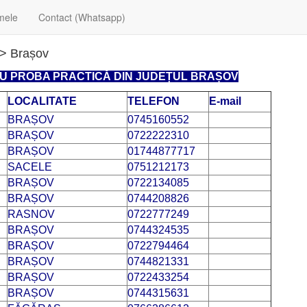
mele
Contact (Whatsapp)
> Brașov
RU PROBA PRACTICĂ DIN JUDEȚUL BRAȘOV
LOCALITATE
TELEFON
E-mail
BRAȘOV
0745160552
BRAȘOV
0722222310
BRAȘOV
01744877717
SACELE
0751212173
BRAȘOV
0722134085
BRAȘOV
0744208826
RASNOV
0722777249
BRAȘOV
0744324535
BRAȘOV
0722794464
BRAȘOV
0744821331
BRAȘOV
0722433254
BRAȘOV
0744315631