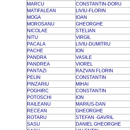
MARCU
CONSTANTIN-DORU
MATIFALEAN
LIVIU-FLORIN
MOGA
IOAN
MOROSANU
GHEORGHE
NICOLAE
STELIAN
NITU
VIRGIL
PACALA
LIVIU-DUMITRU
PACHE
ION
PANDRA
VASILE
PANDREA
VIOREL
PANTAZI
RAZVAN FLORIN
PELIN
CONSTANTIN
PINZARIU
MIHAI
POGHIRC
CONSTANTIN
POTOSCHI
ION
RAILEANU
MARIUS-DAN
RECEAN
GHEORGHE
ROTARU
STEFAN -GAVRIL
SASU
DANIEL GHEORGHE