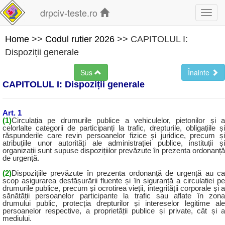
drpciv-teste.ro
Toggl
navig
Home
>>
Codul rutier 2026
>> CAPITOLUL I:
Dispoziții generale
Sus
Înainte
CAPITOLUL I: Dispoziții generale
Art. 1
(1)
Circulația pe drumurile publice a vehiculelor, pietonilor și a
celorlalte categorii de participanți la trafic, drepturile, obligațiile și
răspunderile care revin persoanelor fizice și juridice, precum și
atribuțiile unor autorități ale administrației publice, instituții și
organizații sunt supuse dispozițiilor prevăzute în prezenta ordonanță
de urgență.
(2)
Dispozițiile prevăzute în prezenta ordonanță de urgență au ca
scop asigurarea desfășurării fluente și în siguranță a circulației pe
drumurile publice, precum și ocrotirea vieții, integrității corporale și a
sănătății persoanelor participante la trafic sau aflate în zona
drumului public, protecția drepturilor și intereselor legitime ale
persoanelor respective, a proprietății publice și private, cât și a
mediului.