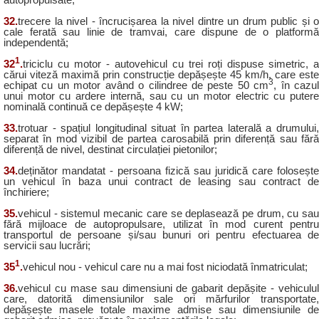
32.
trecere la nivel - încrucișarea la nivel dintre un drum public și o
cale ferată sau linie de tramvai, care dispune de o platformă
independentă;
1
32
.
triciclu cu motor - autovehicul cu trei roți dispuse simetric, a
cărui viteză maximă prin construcție depășește 45 km/h, care este
3
echipat cu un motor având o cilindree de peste 50 cm
, în cazu
unui motor cu ardere internă, sau cu un motor electric cu putere
nominală continuă ce depășește 4 kW;
33.
trotuar - spațiul longitudinal situat în partea laterală a drumului,
separat în mod vizibil de partea carosabilă prin diferență sau fără
diferență de nivel, destinat circulației pietonilor;
34.
deținător mandatat - persoana fizică sau juridică care folosește
un vehicul în baza unui contract de leasing sau contract de
închiriere;
35.
vehicul - sistemul mecanic care se deplasează pe drum, cu sau
fără mijloace de autopropulsare, utilizat în mod curent pentru
transportul de persoane și/sau bunuri ori pentru efectuarea de
servicii sau lucrări;
1
35
.
vehicul nou - vehicul care nu a mai fost niciodată înmatriculat;
36.
vehicul cu mase sau dimensiuni de gabarit depășite - vehiculul
care, datorită dimensiunilor sale ori mărfurilor transportate,
depășește masele totale maxime admise sau dimensiunile de