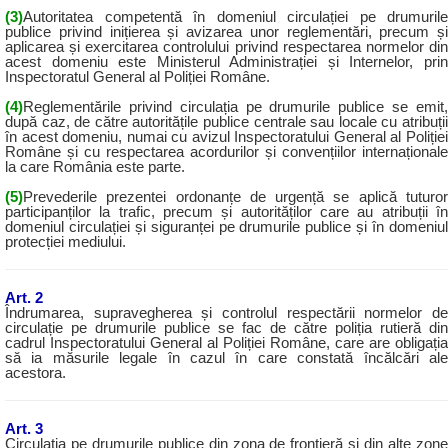
(3)
Autoritatea competentă în domeniul circulației pe drumurile
publice privind inițierea și avizarea unor reglementări, precum și
aplicarea și exercitarea controlului privind respectarea normelor din
acest domeniu este Ministerul Administrației și Internelor, prin
Inspectoratul General al Poliției Române.
(4)
Reglementările privind circulația pe drumurile publice se emit,
după caz, de către autoritățile publice centrale sau locale cu atribuții
în acest domeniu, numai cu avizul Inspectoratului General al Poliției
Române și cu respectarea acordurilor și convențiilor internaționale
la care România este parte.
(5)
Prevederile prezentei ordonanțe de urgență se aplică tuturor
participanților la trafic, precum și autorităților care au atribuții în
domeniul circulației și siguranței pe drumurile publice și în domeniul
protecției mediului.
Art. 2
Îndrumarea, supravegherea și controlul respectării normelor de
circulație pe drumurile publice se fac de către poliția rutieră din
cadrul Inspectoratului General al Poliției Române, care are obligația
să ia măsurile legale în cazul în care constată încălcări ale
acestora.
Art. 3
Circulația pe drumurile publice din zona de frontieră și din alte zone