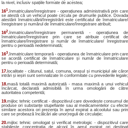
la nivel,
inclusiv spațiile formate de acestea;
1
16
.
înmatriculare/înregistrare - operațiunea administrativă prin care
se atestă că un vehicul poate circula pe drumurile publice. Dovada
atestării înmatriculării/înregistrării este certificatul de înmatriculare/
înregistrare și numărul de înmatriculare/înregistrare atribuit;
2
16
.
înmatriculare/înregistrare permanentă - operațiunea de
înmatriculare/înregistrare prin care se atribuie certificat de
înmatriculare/înregistrare și număr de înmatriculare/ înregistrare
pentru o perioadă nedeterminată;
3
16
.
înmatriculare temporară - operațiunea de înmatriculare prin care
se acordă certificat de înmatriculare și număr de înmatriculare
pentru o perioadă determinată;
17.
localitate - cătunul, satul, comuna, orașul și municipiul ale căror
intrări și ieșiri sunt semnalizate în conformitate cu prevederile legale;
18.
masă totală maximă autorizată - masa maximă a unui vehicul
încărcat, declarată admisibilă în urma omologării de către
autoritatea competentă;
19.
mijloc tehnic certificat - dispozitivul care dovedește consumul de
produse ori substanțe stupefiante sau al medicamentelor cu efecte
similare acestora ori prezența în aerul expirat a alcoolului sau prin
care se probează încălcări ale unor
reguli de circulație;
20.
mijloc tehnic omologat și verificat metrologic - dispozitivul care
stabilește concentrația de alcool în aerul expirat ori destinat