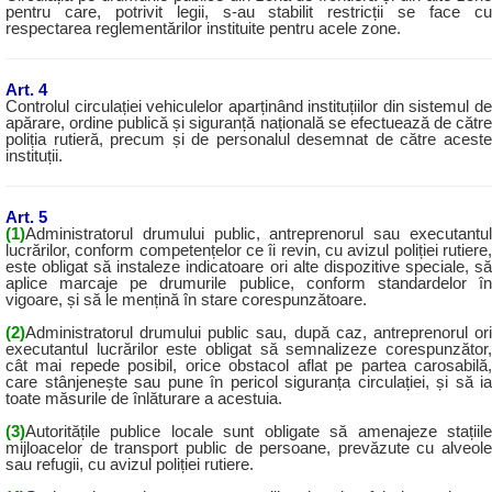
pentru care, potrivit legii, s-au stabilit restricții se face cu
respectarea reglementărilor instituite pentru acele zone.
Art. 4
Controlul circulației vehiculelor aparținând instituțiilor din sistemul de
apărare, ordine publică și siguranță națională se efectuează de către
poliția rutieră, precum și de personalul desemnat de către aceste
instituții.
Art. 5
(1)
Administratorul drumului public, antreprenorul sau executantul
lucrărilor, conform competențelor ce îi revin, cu avizul poliției rutiere,
este obligat să instaleze indicatoare ori alte dispozitive speciale, să
aplice marcaje pe drumurile publice, conform standardelor în
vigoare, și să le mențină în stare corespunzătoare.
(2)
Administratorul drumului public sau, după caz, antreprenorul ori
executantul lucrărilor este obligat să semnalizeze corespunzător,
cât mai repede posibil, orice obstacol aflat pe partea carosabilă,
care stânjenește sau pune în pericol siguranța circulației, și să ia
toate măsurile de înlăturare a acestuia.
(3)
Autoritățile publice locale sunt obligate să amenajeze stațiile
mijloacelor de tra
nsport public de persoane, prevăzute cu alveole
sau refugii, cu avizul poliției rutiere.