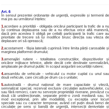
Art. 6
În sensul prezentei ordonanțe de urgență, expresiile și termenii de
mai jos au următorul înțeles:
1.
acordare a priorității - obligația oricărui participant la trafic de a nu
își continua deplasarea sau de a nu efectua orice altă manevră,
dacă prin acestea îi obligă pe ceilalți participanți la trafic care au
prioritate de trecere să își modifice brusc direcția sau viteza de
deplasare ori să oprească;
2.
acostament - fâșia laterală cuprinsă între limita părții carosabile și
marginea platformei drumului;
3.
amenajări rutiere - totalitatea construcțiilor, dispozitivelor și
oricăror mijloace tehnice, altele decât cele destinate semnalizării,
amplasate pe drumul public în scopul asigurării securității rutiere;
4.
ansamblu de vehicule - vehiculul cu motor cuplat cu unul sau
două vehicule, care circulă pe drum ca o unitate;
5.
autostradă - drumul național de mare capacitate și viteză,
semnalizat special, rezervat exclusiv circulației autovehiculelor, cu
sau fără remorci, care nu servește proprietății riverane, prevăzut cu
două căi unidirecționale, separate printr-o zonă mediană sau, în
mod excepțional, prin alte modalități, cu excepția unor locuri
speciale sau cu caracter temporar, având cel puțin două benzi de
circulație pe sens și bandă de urgență, intersecții denivelate și