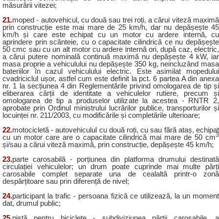
măsurării vitezei;
21.
moped - autovehicul, cu două sau trei roți, a cărui viteză maximă
prin construcție este mai mare de 25 km/h, dar nu depășește 45
km/h și care este echipat cu un motor cu ardere internă, cu
aprindere prin scânteie, cu o capacitate cilindrică ce nu depășește
50 cmc sau cu un alt motor cu ardere internă ori, după caz, electric,
a cărui putere nominală continuă maximă nu depășește 4 kW, iar
masa proprie a vehiculului nu depășește 350 kg, neincluzând masa
bateriilor în cazul vehiculului electric. Este asimilat mopedului
cvadriciclul ușor, astfel cum este definit la pct. 6 partea A din anexa
nr. 1 la secțiunea 4 din Reglementările privind omologarea de tip și
eliberarea cărții de identitate a vehiculelor rutiere, precum și
omologarea de tip a produselor utilizate la acestea - RNTR 2,
aprobate prin Ordinul ministrului lucrărilor publice, transporturilor și
locuinței nr. 211/2003, cu modificările și completările ulterioare;
22.
motocicletă - autovehiculul cu două roți, cu sau fără ataș, echipat
3
cu un motor care are o capacitate cilindrică mai mare de 50 cm
și/sau a cărui viteză maximă, prin construcție, depășește 45 km/h;
23.
parte carosabilă - porțiunea din platforma drumului destinată
circulației vehiculelor; un drum poate cuprinde mai multe părți
carosabile complet separate una de cealaltă printr-o zonă
despărțitoare sau prin diferență de nivel;
24.
participant la trafic - persoana fizică ce utilizează, la un moment
dat, drumul public;
25.
pistă pentru biciclete - subdiviziunea părții carosabile, a