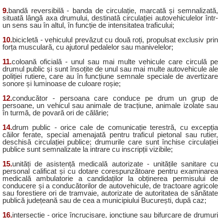
9.
bandă reversibilă - banda de circulație, marcată și semnalizată,
situată lângă axa drumului, destinată circulației autovehiculelor într-
un sens sau în altul, în funcție de intensitatea traficului;
10.
bicicletă - vehiculul prevăzut cu două roți, propulsat exclusiv prin
forța musculară, cu ajutorul pedalelor sau manivelelor;
11.
coloană oficială - unul sau mai multe vehicule care circulă pe
drumul public și sunt însoțite de unul sau mai multe autovehicule ale
poliției rutiere, care au în funcțiune semnale speciale de avertizare
sonore și luminoase de culoare roșie;
12.
conducător - persoana care conduce pe drum un grup de
persoane, un vehicul sau animale de tracțiune, animale izolate sau
în turmă, de povară ori de călărie;
14.
drum public - orice cale de comunicație terestră, cu excepția
căilor ferate, special amenajată pentru traficul pietonal sau rutier,
deschisă circulației publice; drumurile care sunt închise circulației
publice sunt semnalizate la intrare cu inscripții vizibile;
15.
unități de asistență medicală autorizate - unitățile sanitare cu
personal calificat și cu dotare corespunzătoare pentru examinarea
medicală ambulatorie a candidaților la obținerea permisului de
conducere și a conducătorilor de autovehicule, de tractoare agricole
sau forestiere ori de tramvaie, autorizate de autoritatea de sănătate
publică județeană sau de cea a municipiului București, după caz;
16.
intersecție - orice încrucișare, joncțiune sau bifurcare de drumuri