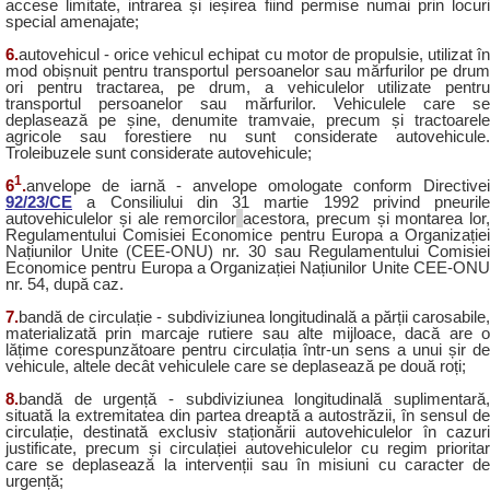
accese limitate,
intrarea și ieșirea fiind permise numai prin locur
special amenajate;
6.
autovehicul - orice vehicul echipat cu motor de propulsie, utilizat în
mod obișnuit pentru transportul persoanelor sau mărfurilor pe drum
ori pentru tractarea, pe drum, a vehiculelor utilizate pentru
transportul persoanelor sau mărfurilor. Vehiculele care se
deplasează pe șine, denumite tramvaie, precum și tractoarele
agricole sau forestiere nu sunt considerate autovehicule.
Troleibuzele sunt considerate autovehicule;
1
6
.
anvelope de iarnă - anvelope omologate conform Directivei
92/23/CE
a Consiliului din 31 martie 1992 privind pneurile
autovehiculelor și ale remorcilor
acestora, precum și montarea lor,
Regulamentului Comisiei Economice pentru Europa a Organizației
Națiunilor Unite (CEE-ONU) nr. 30 sau Regulamentului Comisiei
Economice pentru Europa a Organizației Națiunilor Unite CEE-ONU
nr. 54, după caz.
7.
bandă de circulație - subdiviziunea longitudinală a părții carosabile,
materializată prin marcaje rutiere sau alte mijloace, dacă are o
lățime corespunzătoare pentru circulația într-un sens a unui șir de
vehicule, altele decât vehiculele care se deplasează pe două roți;
8.
bandă de urgență - subdiviziunea longitudinală suplimentară,
situată la extremitatea din partea dreaptă a autostrăzii, în sensul de
circulație, destinată exclusiv staționării autovehiculelor în cazuri
justificate, precum și circulației autovehiculelor cu regim prioritar
care se deplasează la intervenții sau în misiuni cu caracter de
urgență;