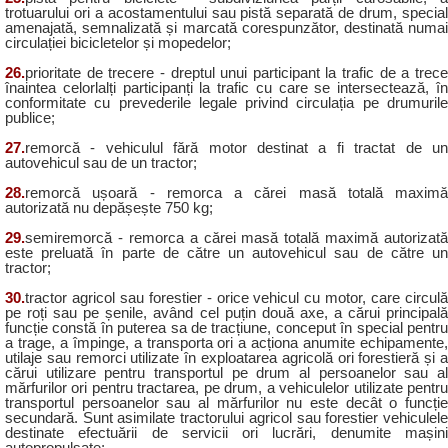
trotuarului ori a acostamentului sau pistă separată de drum, special
amenajată, semnalizată și marcată corespunzător, destinată numai
circulației bicicletelor și mopedelor;
26.
prioritate de trecere - dreptul unui participant la trafic de a trece
înaintea celorlalți participanți la trafic cu care se intersectează, în
conformitate cu prevederile legale privind circulația pe drumurile
publice;
27.
remorcă - vehiculul fără motor destinat a fi tractat de un
autovehicul sau de un tractor;
28.
remorcă ușoară - remorca a cărei masă totală maximă
autorizată nu depășește 750 kg;
29.
semiremorcă - remorca a cărei masă totală maximă autorizată
este preluată în parte de către un autovehicul sau de către un
tractor;
30.
tractor agricol sau forestier - orice vehicul cu motor, care circulă
pe roți sau pe șenile, având cel puțin două axe, a cărui principală
funcție constă în puterea sa de tracțiune, conceput în special pentru
a trage, a împinge, a transporta ori a acționa anumite echipamente,
utilaje sau remorci utilizate în exploatarea agricolă ori forestieră și a
cărui utilizare pentru transportul pe drum al persoanelor sau al
mărfurilor ori pentru tractarea, pe drum, a vehiculelor utilizate pentru
transportul persoanelor sau al mărfurilor nu este decât o funcție
secundară. Sunt asimilate tractorului agricol sau forestier vehiculele
destinate efectuării de servicii ori lucrări, denumite mașini
autopropulsate;