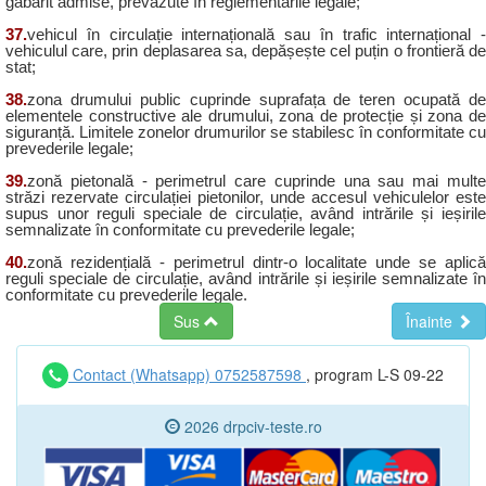
gabarit admise, prevăzute în reglementările legale;
37.
vehicul în circulație internațională sau în trafic internațional -
vehiculul care, prin deplasarea sa, depășește cel puțin o frontieră de
stat;
38.
zona drumului public cuprinde suprafața de teren ocupată de
elementele constructive ale drumului, zona de protecție și zona de
siguranță. Limitele zonelor drumurilor se stabilesc în conformitate cu
prevederile legale;
39.
zonă pietonală - perimetrul care cuprinde una sau mai multe
străzi rezervate circulației pietonilor, unde accesul vehiculelor este
supus unor reguli speciale de circulație, având intrările și ieșirile
semnalizate în conformitate cu prevederile legale;
40.
zonă rezidențială - perimetrul dintr-o localitate unde se aplică
reguli speciale de circulație, având intrările și ieșirile semnalizate în
conformitate cu prevederile legale.
Sus
Înainte
Contact (Whatsapp) 0752587598
, program L-S 09-22
2026 drpciv-teste.ro