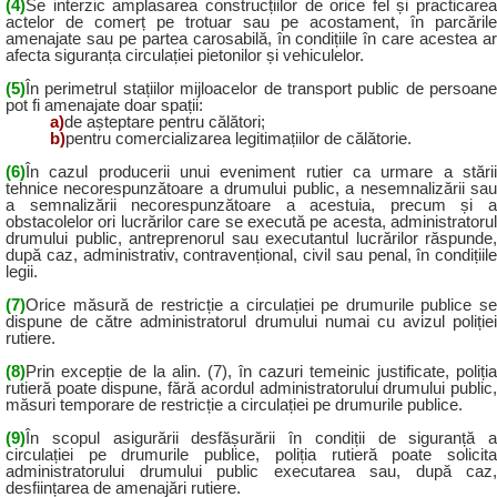
(4)
Se interzic amplasarea construcțiilor de orice fel și practicarea
actelor de comerț pe trotuar sau pe acostament, în parcările
amenajate sau pe partea carosabilă, în condițiile în care acestea ar
afecta siguranța circulației pietonilor și vehiculelor.
(5)
În perimetrul stațiilor mijloacelor de transport public de persoane
pot fi amenajate doar spații:
a)
de așteptare pentru călători;
b)
pentru comercializarea legitimațiilor de călătorie.
(6)
În cazul producerii unui eveniment rutier ca urmare a stării
tehnice necorespunzătoare a drumului public, a nesemnalizării sau
a semnalizării necorespunzătoare a acestuia, precum și a
obstacolelor ori lucrărilor care se execută pe acesta, administratorul
drumului public, antreprenorul sau executantul lucrărilor răspunde,
după caz, administrativ, contravențional, civil sau penal, în condițiile
legii.
(7)
Orice măsură de restricție a circulației pe drumurile publice se
dispune de către administratorul drumului numai cu avizul poliției
rutiere.
(8)
Prin excepție de la alin. (7), în cazuri temeinic justificate, poliția
rutieră poate dispune, fără acordul administratorului drumului public,
măsuri temporare de restricție a circulației pe drumurile publice.
(9)
În scopul asigurării desfășurării în condiții de siguranță a
circulației pe drumurile publice, poliția rutieră poate solicita
administratorului drumului public executarea sau, după caz,
desființarea de amenajări rutiere.