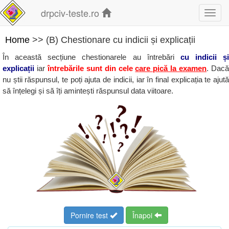
drpciv-teste.ro
Toggl
navig
Home
>> (B) Chestionare cu indicii și explicații
În această secțiune chestionarele au întrebări
cu indicii și
explicații
iar
întrebările sunt din cele
care pică la examen
. Dac
nu știi răspunsul, te poți ajuta de indicii, iar în final explicația te ajută
să înțelegi și să îți amintești răspunsul data viitoare.
Pornire test
Înapoi