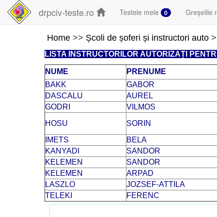
drpciv-teste.ro
Testele mele
Greșelile 
0
Home
>>
Școli de șoferi și instructori auto
>
LISTA INSTRUCTORILOR AUTORIZAȚI PENT
NUME
PRENUME
BAKK
GABOR
DASCALU
AUREL
GODRI
VILMOS
HOSU
SORIN
IMETS
BELA
KANYADI
SANDOR
KELEMEN
SANDOR
KELEMEN
ARPAD
LASZLO
JOZSEF-ATTILA
TELEKI
FERENC