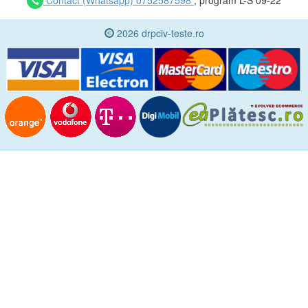
Contact (Whatsapp) 0752587598
, program L-S 09-22
2026 drpciv-teste.ro