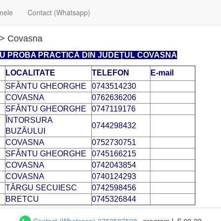
mele
Contact (Whatsapp)
> Covasna
RU PROBA PRACTICĂ DIN JUDEȚUL COVASNA
LOCALITATE
TELEFON
E-mail
SFÂNTU GHEORGHE
0743514230
COVASNA
0762636206
SFÂNTU GHEORGHE
0747119176
ÎNTORSURA
0744298432
BUZĂULUI
COVASNA
0752730751
SFÂNTU GHEORGHE
0745166215
COVASNA
0742043854
COVASNA
0740124293
TÂRGU SECUIESC
0742598456
BRETCU
0745326844