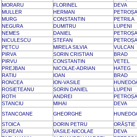
MORARU
FLORINEL
DEVA
MULLER
HERMAN
PETROȘA
MURG
CONSTANTIN
PETRILA
NEGURA
DUMITRU
LUPENI
NEMES
DANIEL
PETROȘA
NICULESCU
STEFAN
PETROȘA
PETCU
MIRELA SILVIA
VULCAN
PIRVA
SORIN CRISTIAN
BRAD
PIRVU
CONSTANTIN
VETEL
PREJBAN
NICOLAE-ADRIAN
HATEG
RATIU
IOAN
BRAD
RONCEA
ION-VASILE
HUNEDO
ROSIETEANU
SORIN DANIEL
LUPENI
ROTH
ANDREI
PETROȘA
STANCIU
MIHAI
DEVA
STANCOANE
GHEORGHE
HUNEDO
STOICA
DORIN PETRU
ORĂȘTIE
SUREAN
VASILE-NICOLAE
DEVA