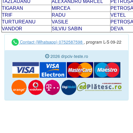
TAZLAUANU
ALEXANDRU MARCEL
PETROȘA
TIGARAN
MIRCEA
PETROȘA
TRIF
RADU
VETEL
TURTUREANU
VASILE
PETROȘA
VANDOR
SILVIU SABIN
DEVA
Contact (Whatsapp) 0752587598
, program L-S 09-22
2026 drpciv-teste.ro