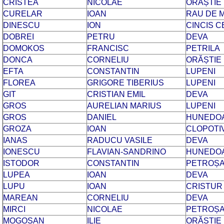
CRISTEA
NICOLAE
ORĂȘTIE
CURELAR
IOAN
RAU DE 
DINESCU
ION
CINCIS 
DOBREI
PETRU
DEVA
DOMOKOS
FRANCISC
PETRILA
DONCA
CORNELIU
ORĂȘTIE
EFTA
CONSTANTIN
LUPENI
FLOREA
GRIGORE TIBERIUS
LUPENI
GIT
CRISTIAN EMIL
DEVA
GROS
AURELIAN MARIUS
LUPENI
GROS
DANIEL
HUNEDO
GROZA
IOAN
CLOPOTI
IANAS
RADUCU VASILE
DEVA
IONESCU
FLAVIAN-SANDRINO
HUNEDO
ISTODOR
CONSTANTIN
PETROȘA
LUPEA
IOAN
DEVA
LUPU
IOAN
CRISTUR
MAREAN
CORNELIU
DEVA
MIRCI
NICOLAE
PETROȘA
MOGOSAN
ILIE
ORĂȘTIE