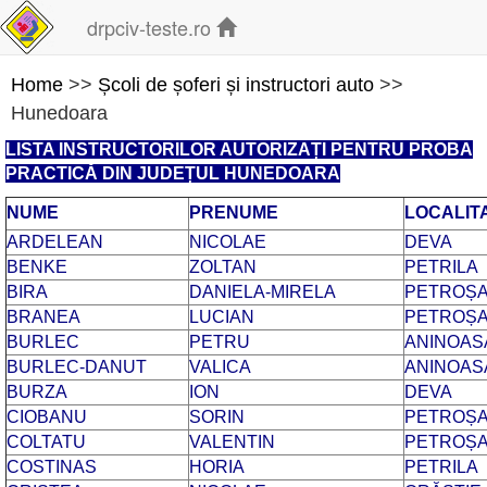
drpciv-teste.ro
Home
>>
Școli de șoferi și instructori auto
>>
Hunedoara
LISTA INSTRUCTORILOR AUTORIZAȚI PENTRU PROBA
PRACTICĂ DIN JUDEȚUL HUNEDOARA
NUME
PRENUME
LOCALIT
ARDELEAN
NICOLAE
DEVA
BENKE
ZOLTAN
PETRILA
BIRA
DANIELA-MIRELA
PETROȘA
BRANEA
LUCIAN
PETROȘA
BURLEC
PETRU
ANINOAS
BURLEC-DANUT
VALICA
ANINOAS
BURZA
ION
DEVA
CIOBANU
SORIN
PETROȘA
COLTATU
VALENTIN
PETROȘA
COSTINAS
HORIA
PETRILA