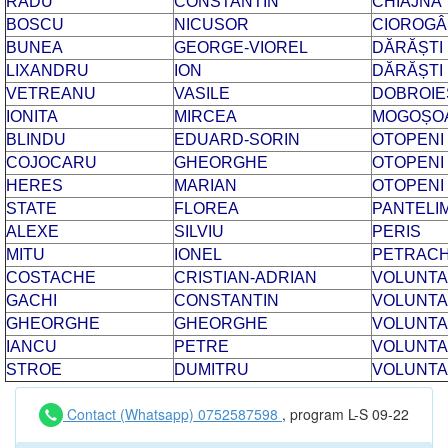
RADU
CONSTANTIN
CHIAJNA
BOSCU
NICUSOR
CIOROGÂ
BUNEA
GEORGE-VIOREL
DĂRĂȘTI 
LIXANDRU
ION
DĂRĂȘTI 
VETREANU
VASILE
DOBROIE
IONITA
MIRCEA
MOGOȘO
BLINDU
EDUARD-SORIN
OTOPENI
COJOCARU
GHEORGHE
OTOPENI
HERES
MARIAN
OTOPENI
STATE
FLOREA
PANTELI
ALEXE
SILVIU
PERIS
MITU
IONEL
PETRACH
COSTACHE
CRISTIAN-ADRIAN
VOLUNTA
GACHI
CONSTANTIN
VOLUNTA
GHEORGHE
GHEORGHE
VOLUNTA
IANCU
PETRE
VOLUNTA
STROE
DUMITRU
VOLUNTA
Contact (Whatsapp) 0752587598
, program L-S 09-22