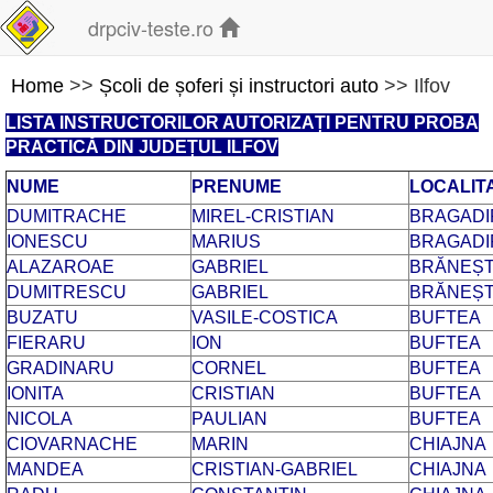
drpciv-teste.ro
Home
>>
Școli de șoferi și instructori auto
>> Ilfov
LISTA INSTRUCTORILOR AUTORIZAȚI PENTRU PROBA
PRACTICĂ DIN JUDEȚUL ILFOV
NUME
PRENUME
LOCALIT
DUMITRACHE
MIREL-CRISTIAN
BRAGADI
IONESCU
MARIUS
BRAGADI
ALAZAROAE
GABRIEL
BRĂNEȘT
DUMITRESCU
GABRIEL
BRĂNEȘT
BUZATU
VASILE-COSTICA
BUFTEA
FIERARU
ION
BUFTEA
GRADINARU
CORNEL
BUFTEA
IONITA
CRISTIAN
BUFTEA
NICOLA
PAULIAN
BUFTEA
CIOVARNACHE
MARIN
CHIAJNA
MANDEA
CRISTIAN-GABRIEL
CHIAJNA