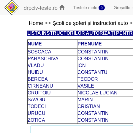
drpciv-teste.ro
Testele mele
Greșelile 
0
Home
>>
Școli de șoferi și instructori auto
>
LISTA INSTRUCTORILOR AUTORIZAȚI PENT
NUME
PRENUME
SOSOACA
CONSTANTIN
PARASCHIVA
CONSTANTIN
VLADU
ION
HUIDU
CONSTANTU
BERCEA
TEODOR
CIRNEANU
VASILE
GRUITOIU
NICOLAE LUCIAN
SAVOIU
MARIN
TODECI
CRISTIAN
URUCU
CONSTANTIN
ZOTICA
CONSTANTIN