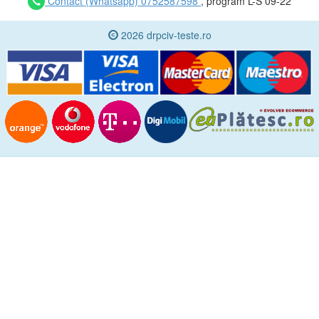
Contact (Whatsapp) 0752587598
, program L-S 09-22
2026 drpciv-teste.ro