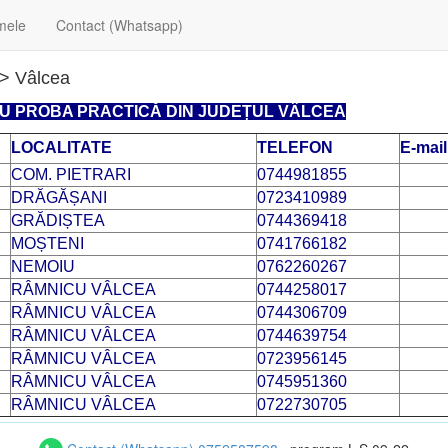
mele
Contact (Whatsapp)
> Vâlcea
RU PROBA PRACTICĂ DIN JUDEȚUL VÂLCEA
LOCALITATE
TELEFON
E-mail
COM. PIETRARI
0744981855
DRĂGĂȘANI
0723410989
GRĂDIȘTEA
0744369418
MOȘTENI
0741766182
NEMOIU
0762260267
RÂMNICU VÂLCEA
0744258017
RÂMNICU VÂLCEA
0744306709
RÂMNICU VÂLCEA
0744639754
RÂMNICU VÂLCEA
0723956145
RÂMNICU VÂLCEA
0745951360
RÂMNICU VÂLCEA
0722730705