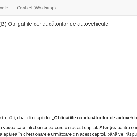
mele
Contact (Whatsapp)
B) Obligațiile conducătorilor de autovehicule
trebări, doar din capitolul
„Obligațiile conducătorilor de autovehi
 vedea câte întrebări ai parcurs din acest capitol.
Atenție:
pentru o î
a apărea în chestionarele următoare din acest capitol, până vei răsp