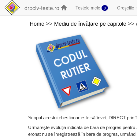
drpciv-teste.ro
Testele mele
Greșelile 
0
Home
>>
Mediu de învățare pe capitole
>> (
Scopul acestui chestionar este să înveți DIRECT prin în
Urmărește evoluția indicată de bara de progres pentru a
eronat nu se înregistrează în bara de progres, urmând 