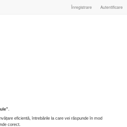
Înregistrare
Autentificare
cule
”
.
nvățare eficientă, întrebările la care vei răspunde în mod
unde corect.