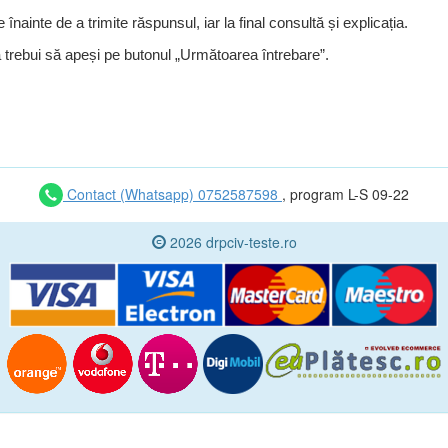
le înainte de a trimite răspunsul, iar la final consultă și explicația.
a trebui să apeși pe butonul „Următoarea întrebare”.
Contact (Whatsapp) 0752587598
, program L-S 09-22
2026 drpciv-teste.ro