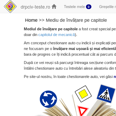
drpciv-teste.ro
Testele mele
Greșelile 
0
Home
>> Mediu de învățare pe capitole
Mediul de învățare pe capitole
a fost creat special pen
doar din
capitolul de mecanică
).
Am conceput chestionare auto cu indicii și explicații pe
ne focusam pe o
învățare mai ușoară și mai eficient
bara de progres ce îți indică procentual cât ai parcurs din 
După ce vei reuși să parcurgi întreaga secțiune confor
întâlni chestionare auto cu întrebări alese aleatoriu din 
Pe site-ul nostru, în toate chestionarele auto, vei găsi
n