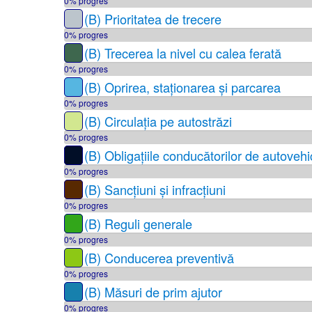
0% progres
(B) Prioritatea de trecere
0% progres
(B) Trecerea la nivel cu calea ferată
0% progres
(B) Oprirea, staționarea și parcarea
0% progres
(B) Circulația pe autostrăzi
0% progres
(B) Obligațiile conducătorilor de autovehi
0% progres
(B) Sancțiuni și infracțiuni
0% progres
(B) Reguli generale
0% progres
(B) Conducerea preventivă
0% progres
(B) Măsuri de prim ajutor
0% progres