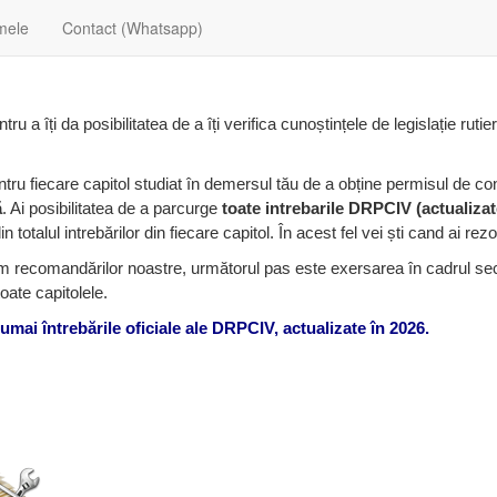
mele
Contact (Whatsapp)
tru a îți da posibilitatea de a îți verifica cunoștințele de legislație rut
ntru fiecare capitol studiat în demersul tău de a obține permisul de co
ă
. Ai posibilitatea de a parcurge
toate intrebarile DRPCIV (actualizat
totalul intrebărilor din fiecare capitol. În acest fel vei ști cand ai rezo
m recomandărilor noastre, următorul pas este exersarea în cadrul secț
toate capitolele.
umai întrebările oficiale ale DRPCIV, actualizate în 2026.