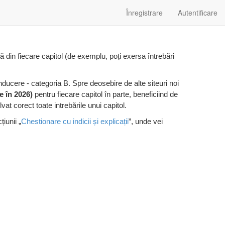
Înregistrare
Autentificare
ieră din fiecare capitol (de exemplu, poți exersa întrebări
nducere - categoria B. Spre deosebire de alte siteuri noi
e în 2026)
pentru fiecare capitol în parte, beneficiind de
lvat corect toate intrebările unui capitol.
iunii „
Chestionare cu indicii și explicații
”, unde vei