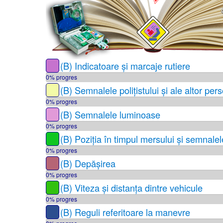
(B) Indicatoare și marcaje rutiere
0% progres
(B) Semnalele polițistului și ale altor per
0% progres
(B) Semnalele luminoase
0% progres
(B) Poziția în timpul mersului și semnale
0% progres
(B) Depășirea
0% progres
(B) Viteza și distanța dintre vehicule
0% progres
(B) Reguli referitoare la manevre