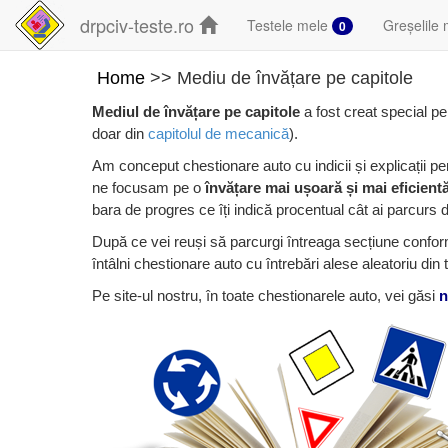
drpciv-teste.ro
Testele mele
Greșelile 
0
Home
>> Mediu de învățare pe capitole
Mediul de învățare pe capitole
a fost creat special pen
doar din
capitolul de mecanică
).
Am conceput chestionare auto cu indicii și explicații pe
ne focusam pe o
învățare mai ușoară și mai eficient
bara de progres ce îți indică procentual cât ai parcurs din 
După ce vei reuși să parcurgi întreaga secțiune confor
întâlni chestionare auto cu întrebări alese aleatoriu din 
Pe site-ul nostru, în toate chestionarele auto, vei găsi
n