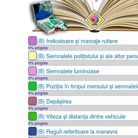
(B) Indicatoare și marcaje rutiere
0% progres
(B) Semnalele polițistului și ale altor per
0% progres
(B) Semnalele luminoase
0% progres
(B) Poziția în timpul mersului și semnale
0% progres
(B) Depășirea
0% progres
(B) Viteza și distanța dintre vehicule
0% progres
(B) Reguli referitoare la manevre