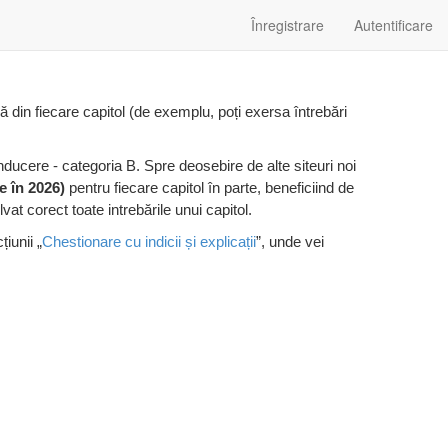
Înregistrare
Autentificare
ieră din fiecare capitol (de exemplu, poți exersa întrebări
nducere - categoria B. Spre deosebire de alte siteuri noi
e în 2026)
pentru fiecare capitol în parte, beneficiind de
lvat corect toate intrebările unui capitol.
iunii „
Chestionare cu indicii și explicații
”, unde vei