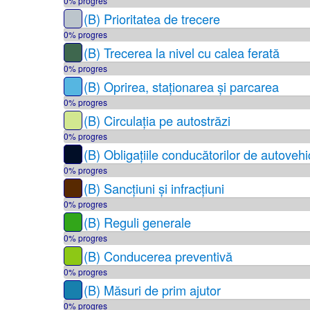
0% progres
(B) Prioritatea de trecere
0% progres
(B) Trecerea la nivel cu calea ferată
0% progres
(B) Oprirea, staționarea și parcarea
0% progres
(B) Circulația pe autostrăzi
0% progres
(B) Obligațiile conducătorilor de autovehi
0% progres
(B) Sancțiuni și infracțiuni
0% progres
(B) Reguli generale
0% progres
(B) Conducerea preventivă
0% progres
(B) Măsuri de prim ajutor
0% progres