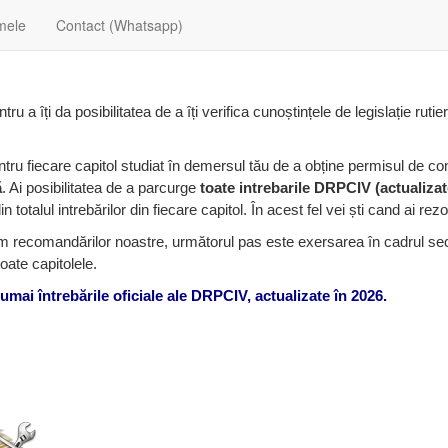
mele
Contact (Whatsapp)
tru a îți da posibilitatea de a îți verifica cunoștințele de legislație rut
ntru fiecare capitol studiat în demersul tău de a obține permisul de co
ă
. Ai posibilitatea de a parcurge
toate intrebarile DRPCIV (actualizat
totalul intrebărilor din fiecare capitol. În acest fel vei ști cand ai rezo
m recomandărilor noastre, următorul pas este exersarea în cadrul secț
toate capitolele.
umai întrebările oficiale ale DRPCIV, actualizate în 2026.