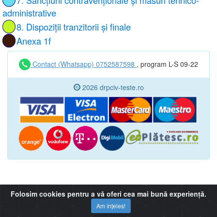
7. Sancțiuni contravenționale și măsuri tehnico-
administrative
8. Dispoziții tranzitorii și finale
Anexa 1f
Contact (Whatsapp) 0752587598
, program L-S 09-22
2026 drpciv-teste.ro
Folosim cookies pentru a vă oferi cea mai bună experiență.
Am înțeles!