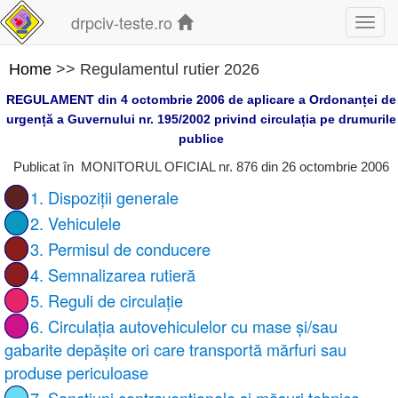
drpciv-teste.ro
Toggl
navig
Home
>> Regulamentul rutier 2026
REGULAMENT din 4 octombrie 2006 de aplicare a Ordonanței de
urgență a Guvernului nr. 195/2002 privind circulația pe drumurile
publice
Publicat în MONITORUL OFICIAL nr. 876 din 26 octombrie 2006
1. Dispoziții generale
2. Vehiculele
3. Permisul de conducere
4. Semnalizarea rutieră
5. Reguli de circulație
6. Circulația autovehiculelor cu mase și/sau
gabarite depășite ori care transportă mărfuri sau
produse periculoase